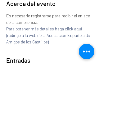
Acerca del evento
Es necesario registrarse para recibir el enlace 
de la conferencia.
Para obtener más detalles haga click aquí 
(redirige a la web de la Asociación Española de 
Amigos de los Castillos)
Entradas
Venta finalizada
Tipo de entrada
Conferencia "Los Antonelli"
Leer más
Precio
0,00 €