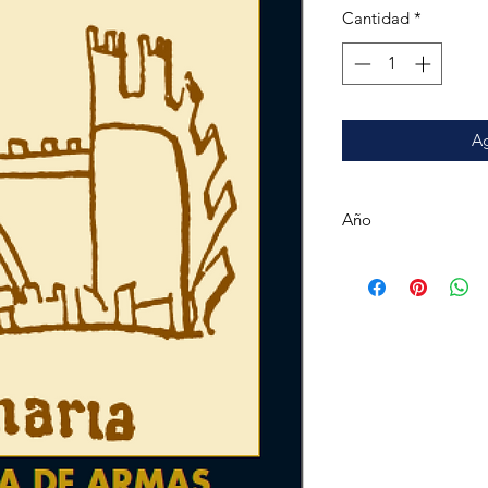
Cantidad
*
Ag
Año
2014