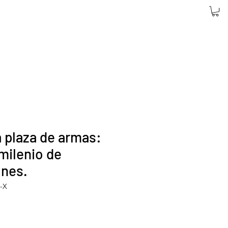
a plaza de armas:
milenio de
ones.
4-X