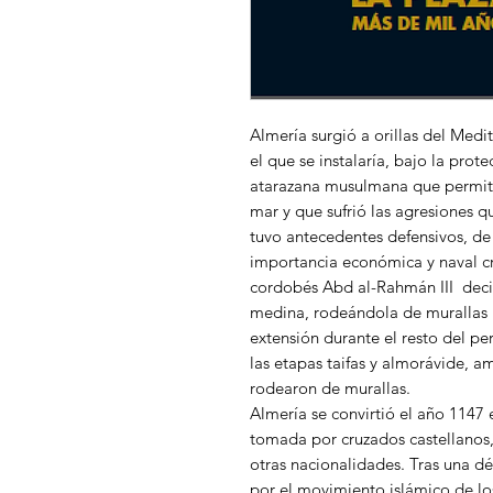
Almería surgió a orillas del Med
el que se instalaría, bajo la pro
atarazana musulmana que permitió
mar y que sufrió las agresiones 
tuvo antecedentes defensivos, de
importancia económica y naval cre
cordobés Abd al-Rahmán III
deci
medina, rodeándola de murallas 
extensión durante el resto del per
las etapas taifas y almorávide, 
rodearon de murallas.
Almería se convirtió el año 1147 
tomada por cruzados castellanos,
otras nacionalidades. Tras una 
por el movimiento islámico de l