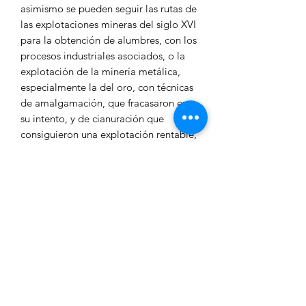
asimismo se pueden seguir las rutas de
las explotaciones mineras del siglo XVI
para la obtención de alumbres, con los
procesos industriales asociados, o la
explotación de la minería metálica,
especialmente la del oro, con técnicas
de amalgamación, que fracasaron en
su intento, y de cianuración que
consiguieron una explotación rentable,
como actividad privada o como
empresa estatal (Empresa Nacional
Adaro), especialmente en el cerro del
Cinto, así como el epígono de la
lixiviación en pilas, con detallado
análisis de sus respectivos procesos
industriales y del patrimonio que
queda de los mismos.
Trabajo ameno y necesario para
entender la geología volcánica de la