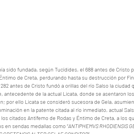
ía sido fundada, según Tucídides, el 688 antes de Cristo po
ntimo de Creta, perdurando hasta su destrucción por Finti
 282 antes de Cristo fundó a orillas del río Salso la ciuda
, antecedente de la actual Licata, donde se asentaron los
on; por ello Licata se consideró sucesora de Gela, asumie
inación en la patente citada al río inmediato, actual Sal
los citados Antífemo de Rodas y Éntimo de Creta, a los q
s en sendas medallas como “
ANTIPHEMVS RHODIENSIS G