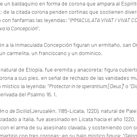
 de un baldaquino en forma de corona que ampara al Espírit
n; de la citada corona penden cortinas que sostienen diver
 con fanfarrias las leyendas: “
IMMACULATA VIVAT / VIVAT 
iva la Concepción
”.
n a la Inmaculada Concepción figuran un ermitaño, san Ono
un carmelita, un franciscano y un dominico.
), natural de Etiopía, fue eremita y anacoreta; figura cubier
corona a sus pies, en señal de rechazo de las vanidades m
místico la leyenda: “
Protector in te sperantium [Deus]
” o “
Dio
derivada del Psalmo 16, 1.
én 
o 
de Sicilia 
(Jerusalén, 1185-Licata, 1220), natural de Pales
ladado a Italia, fue asesinado en Licata hacia el año 1220.
, con el arma de su asesinato clavada, y sosteniendo con 
artirio con tres coronas; en su halo místico figura: “
Geloo