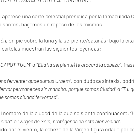
S CRETENSIS ALTER GELAE CONDITOR
”.
 aparece una corte celestial presidida por la Inmaculada
o santos, hagamos un repaso de los mismos.
ión
, en pie sobre la luna y la serpiente/satanás; bajo la cita
 cartelas muestran las siguientes leyendas:
 CAPUT TUUM
” o “
Ella (la serpiente) te atacará la cabeza
”, fras
ens ferventer quae sumus Urbem
”, con dudosa sintaxis, podr
 fervor permaneces sin mancha, porque somos Ciudad
” o “
Tu, 
ue somos ciudad fervorosa
”.
l nombre de la ciudad de la que se siente continuadora: “
H
Gelam
” o “
Virgen de Gela, protégenos en esta bienvenida
”.
do por el viento, la cabeza de la Virgen figura orlada por c