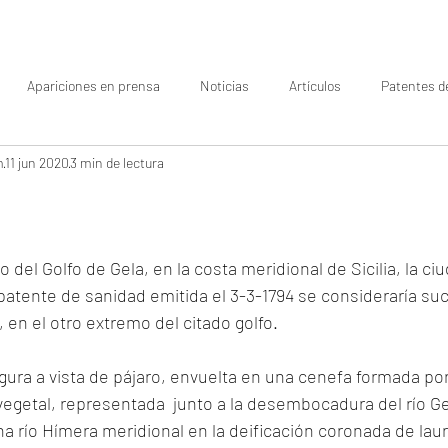
Apariciones en prensa
Noticias
Artículos
Patentes d
m
11 jun 2020
3 min de lectura
del Golfo de Gela, en la costa meridional de Sicilia, la ciu
a patente de sanidad emitida el 3-3-1794 se consideraría su
 en el otro extremo del citado golfo. 
igura a vista de pájaro, envuelta en una cenefa formada por
egetal, representada  junto a la desembocadura del río Ge
río Hímera meridional en la deificación coronada de laure