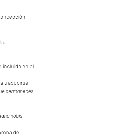
 Concepción 
da  
e incluida en el 
ía traducirse 
que permaneces 
anc nobis 
orona de 