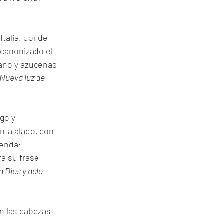
Italia, donde 
 canonizado el 
cano y azucenas 
Nueva luz de 
go y 
enta alado, con 
yenda: 
ra su frase 
 Dios y dale 
n las cabezas 