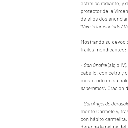
estrellas radiante, y
protector de la Virge
de ellos dos anuncian
“
Viva la Inmaculada / V
Mostrando su devoció
frailes mendicantes: 
- 
San Onofre
 (siglo IV
cabello, con cetro y 
mostrando en su halo 
esperamos
”. Oración 
- 
San Ángel de Jerusal
monte Carmelo y, tras
con hábito carmelita
derecha la palma del m