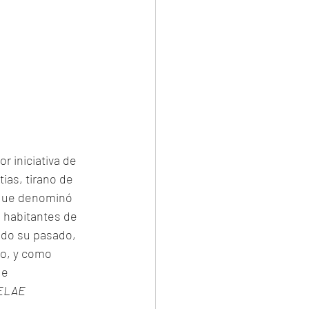
r iniciativa de 
as, tirano de 
d que denominó 
 habitantes de 
ndo su pasado, 
so, y como 
ue 
ELAE 