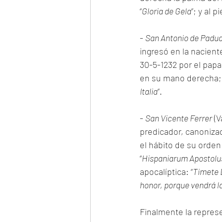
“
Gloria de Gela
”; y al pi
- 
San Antonio de Padu
ingresó en la nacient
30-5-1232 por el papa
en su mano derecha; e
Italia
”.
- 
San Vicente Ferrer
 (
predicador, canonizado
el hábito de su orden
“
Hispaniarum Apostolu
apocalíptica: “
Timete D
honor, porque vendrá la
Finalmente la repres