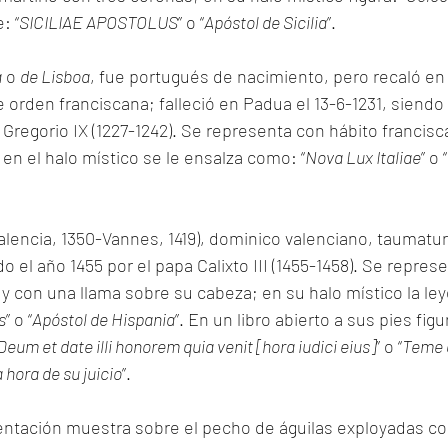
e: “
SICILIAE APOSTOLUS
” o “
Apóstol de Sicilia
”.
a
 o 
de Lisboa
, fue portugués de nacimiento, pero recaló en 
e orden franciscana; falleció en Padua el 13-6-1231, siendo
 Gregorio IX (1227-1242). Se representa con hábito francis
n el halo místico se le ensalza como: “
Nova Lux Italiae
” o “
Valencia, 1350-Vannes, 1419), dominico valenciano, taumatur
 el año 1455 por el papa Calixto III (1455-1458). Se repres
 y con una llama sobre su cabeza; en su halo místico la le
s
” o “
Apóstol de Hispania
”. En un libro abierto a sus pies figu
eum et date illi honorem quia venit [hora iudici eius]
” o “
Teme a
 hora de su juicio
”.
entación muestra sobre el pecho de águilas exployadas co