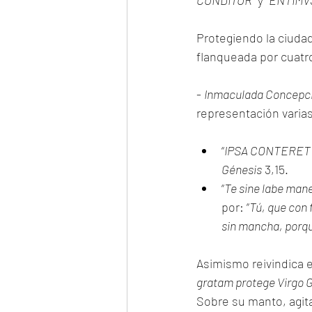
CONDITOR
” y “
ENTIMV
Protegiendo la ciudad
flanqueada por cuatr
- 
Inmaculada Concepc
representación varias
“
IPSA CONTERET
Génesis
 3,15.
“
Te sine labe man
por: “
Tú, que con
sin mancha, porq
Asimismo reivindica e
gratam protege Virgo 
Sobre su manto, agita