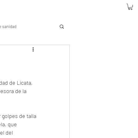
e sanidad
dad de Licata, 
cesora de la 
 golpes de talla 
la, que 
l del 