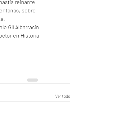
nastía reinante 
 ventanas, sobre 
ta.
io Gil Albarracín
octor en Historia
Ver todo