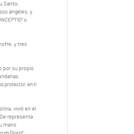
u Santo, 
sos ángeles, y 
CONCEPTIO
” o 
fre, y tres 
to por su propio 
undanas, 
s protector, en ti 
tina, vivió en el 
 Se representa 
su mano 
rum Gloria
”, 