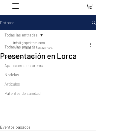
Entrada
Todas las entradas
info@gbgeditora.com
Todas las entradas
12 dic 2018
0 min de lectura
Presentación en Lorca
Eventos pasados
Apariciones en prensa
Noticias
Artículos
Patentes de sanidad
Eventos pasados