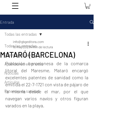
Entrada
Todas las entradas
info@gbgeditora.com
Todas las entradas
16 may 2021
4 min de lectura
MATARÓ (BARCELONA)
Eventos pasados
Población barcelonesa de la comarca 
Apariciones en prensa
litoral del Maresme, Mataró encargó 
Noticias
excelentes patentes de sanidad como la 
Artículos
emitida el 22-7-1721 con vista de pájaro de 
Patentes de sanidad
la misma desde el mar, por el que 
navegan varios navíos y otros figuran 
varados en la playa.