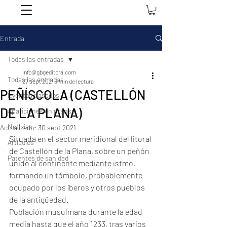
Entrada
Todas las entradas
info@gbgeditora.com
Todas las entradas
27 sept 2021
3 min de lectura
PEÑÍSCOLA (CASTELLÓN
Eventos pasados
DE LA PLANA)
Apariciones en prensa
Noticias
Actualizado:
30 sept 2021
Situada en el sector meridional del litoral 
Artículos
de Castellón de la Plana, sobre un peñón 
Patentes de sanidad
unido al continente mediante istmo, 
formando un tómbolo, probablemente 
ocupado por los íberos y otros pueblos 
de la antigüedad.
Población musulmana durante la edad 
media hasta que el año 1233, tras varios 