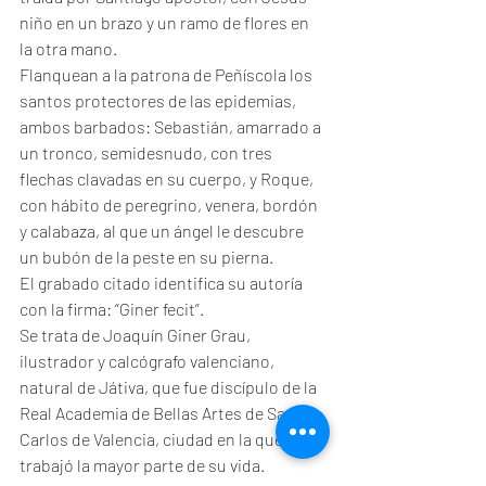
niño en un brazo y un ramo de flores en 
la otra mano. 
Flanquean a la patrona de Peñíscola los 
santos protectores de las epidemias, 
ambos barbados: Sebastián, amarrado a 
un tronco, semidesnudo, con tres 
flechas clavadas en su cuerpo, y Roque, 
con hábito de peregrino, venera, bordón 
y calabaza, al que un ángel le descubre 
un bubón de la peste en su pierna.
El grabado citado identifica su autoría 
con la firma: “Giner fecit”.
Se trata de Joaquín Giner Grau, 
ilustrador y calcógrafo valenciano, 
natural de Játiva, que fue discípulo de la 
Real Academia de Bellas Artes de San 
Carlos de Valencia, ciudad en la que 
trabajó la mayor parte de su vida.