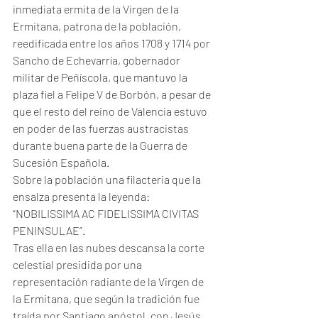
inmediata ermita de la Virgen de la 
Ermitana, patrona de la población, 
reedificada entre los años 1708 y 1714 por 
Sancho de Echevarría, gobernador 
militar de Peñíscola, que mantuvo la 
plaza fiel a Felipe V de Borbón, a pesar de 
que el resto del reino de Valencia estuvo 
en poder de las fuerzas austracistas 
durante buena parte de la Guerra de 
Sucesión Española.
Sobre la población una filacteria que la 
ensalza presenta la leyenda:
“NOBILISSIMA AC FIDELISSIMA CIVITAS 
PENINSULAE”.
Tras ella en las nubes descansa la corte 
celestial presidida por una 
representación radiante de la Virgen de 
la Ermitana, que según la tradición fue 
traída por Santiago apóstol, con Jesús 