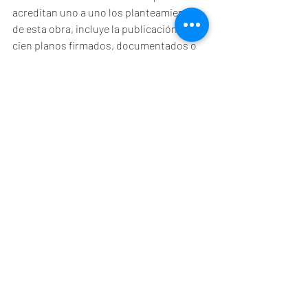
acreditan uno a uno los planteamientos 
de esta obra, incluye la publicación de 
cien planos firmados, documentados o 
atribuidos a los Antonelli, con sus 
leyendas. La obra se completa con la 
transcripción literal de cien documentos 
de o sobre los Antonelli, casi todos 
inéditos.
En definitiva: una obra de consulta 
imprescindible para acometer nuevos 
estudios sobre una de las familias de 
ingenieros más notables de la historia de 
la humanidad.
Antonio Gil Albarracín
Doctor en Historia
Noticias
Artículos