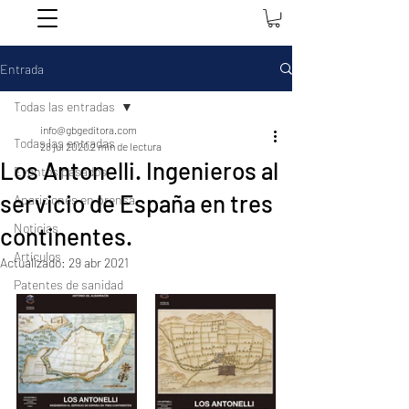
Entrada
Todas las entradas
info@gbgeditora.com
Todas las entradas
28 jul 2020
2 min de lectura
Los Antonelli. Ingenieros al
Eventos pasados
servicio de España en tres
Apariciones en prensa
Noticias
continentes.
Artículos
Actualizado:
29 abr 2021
Patentes de sanidad